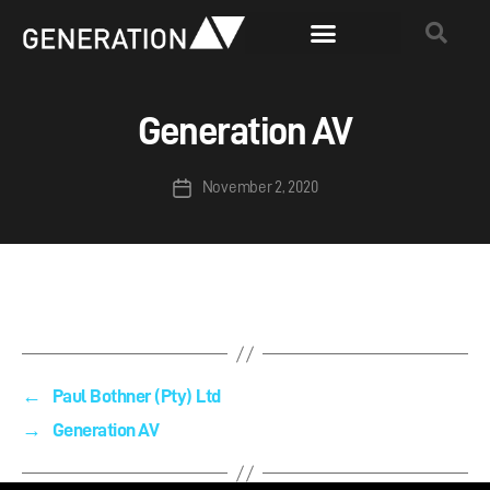
Generation AV
November 2, 2020
←
Paul Bothner (Pty) Ltd
→
Generation AV